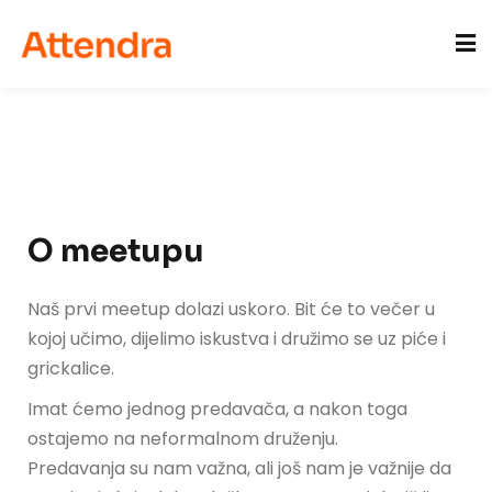
Sign in
Sign up
Sign in
Don’t have an account?
Sign up
acije
O meetupu
Naš prvi meetup dolazi uskoro. Bit će to večer u
kojoj učimo, dijelimo iskustva i družimo se uz piće i
grickalice.
Lost your password?
Remember me
Imat ćemo jednog predavača, a nakon toga
ostajemo na neformalnom druženju.
Predavanja su nam važna, ali još nam je važnije da