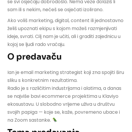
se svi osjećaju dobrodošlo. Nema veze dolaziš li
sam ili s nekim, nećeš se osjećati izolirano.
Ako voliš marketing, digital, content ili jednostavno
želiš upoznati ekipu s kojom možeš razmjenjivati
ideje, svrati. Cilj nam je učiti, ali i graditi zajednicu u
kojoj se ljudi rado vraćaju.
O predavaču
Ian je email marketing strategist koji zna spojiti širu
sliku s konkretnim rezultatima.
Radio je s različitim industrijama i alatima, a danas
se najviše bavi ecommerce projektima u Klaviyo
ekosustavu. U slobodno vrijeme uživa u društvu
svojih papiga — koje se, kaže, povremeno ubace i
na Zoom sastanke.