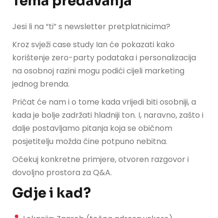
Tema predavanja
Jesi li na “ti” s newsletter pretplatnicima?
Kroz svježi case study Ian će pokazati kako
korištenje zero-party podataka i personalizacija
na osobnoj razini mogu podići cijeli marketing
jednog brenda.
Pričat će nam i o tome kada vrijedi biti osobniji, a
kada je bolje zadržati hladniji ton. I, naravno, zašto i
dalje postavljamo pitanja koja se običnom
posjetitelju možda čine potpuno nebitna.
Očekuj konkretne primjere, otvoren razgovor i
dovoljno prostora za Q&A.
Gdje i kad?