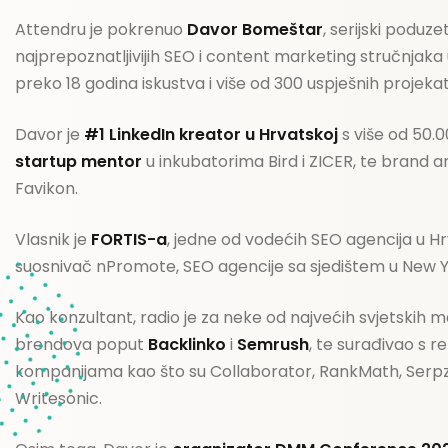
Attendru je pokrenuo
Davor Bomeštar
, serijski poduze
najprepoznatljivijih SEO i content marketing stručnjaka u 
preko 18 godina iskustva i više od 300 uspješnih projekat
Davor je
#1 LinkedIn kreator u Hrvatskoj
s više od
50.0
startup mentor
u inkubatorima Bird i ZICER, te
brand 
Favikon.
Vlasnik je
FORTIS-a
, jedne od vodećih SEO agencija u Hrva
suosnivač nPromote
, SEO agencije sa sjedištem u New 
Kao konzultant, radio je za neke od najvećih svjetskih 
brendova poput
Backlinko
i
Semrush
, te surađivao s 
kompanijama kao što su
Collaborator, RankMath, Serpz
Writesonic
.