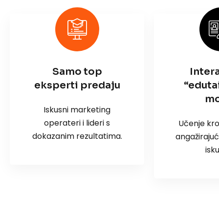
Samo top
Inter
eksperti predaju
“eduta
mo
Iskusni marketing
operateri i lideri s
Učenje kro
dokazanim rezultatima.
angažirajuć
isk