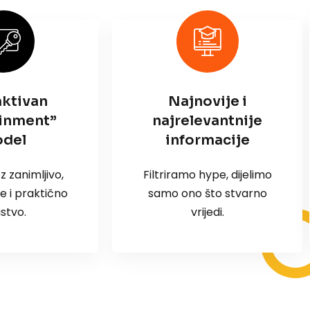
aktivan
Najnovije i
inment”
najrelevantnije
del
informacije
z zanimljivo,
Filtriramo hype, dijelimo
e i praktično
samo ono što stvarno
ustvo.
vrijedi.