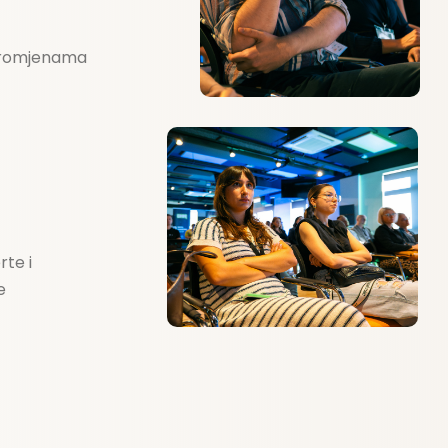
 promjenama
Lost your password?
Remember me
te i
e