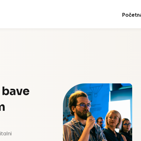
Početn
Sign in
Sign up
Sign in
e bave
Don’t have an account?
Sign up
m
talni