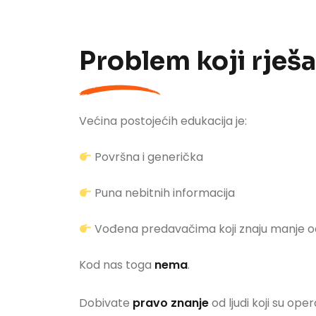
Problem koji rje
Većina postojećih edukacija je:
Površna i generička
Puna nebitnih informacija
Vođena predavačima koji znaju manje od
Kod nas toga
nema
.
Dobivate
pravo znanje
od ljudi koji su opera