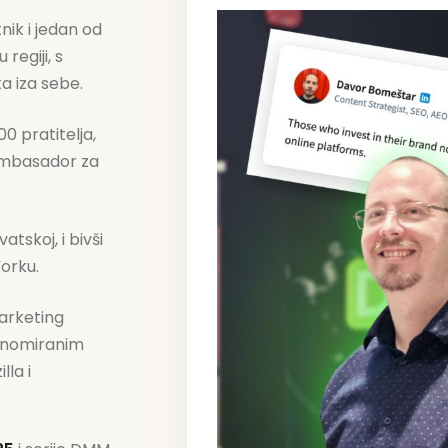
tnik i jedan od
regiji, s
a iza sebe.
00 pratitelja
,
ambasador
za
tskoj, i bivši
Yorku.
marketing
renomiranim
illa
i