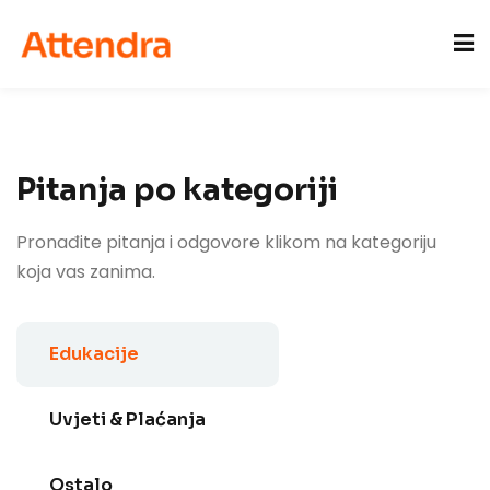
Sign in
Sign up
Sign in
Don’t have an account?
Sign up
acije
Pitanja po kategoriji
Pronađite pitanja i odgovore klikom na kategoriju
koja vas zanima.
Edukacije
Lost your password?
Remember me
Uvjeti & Plaćanja
Ostalo