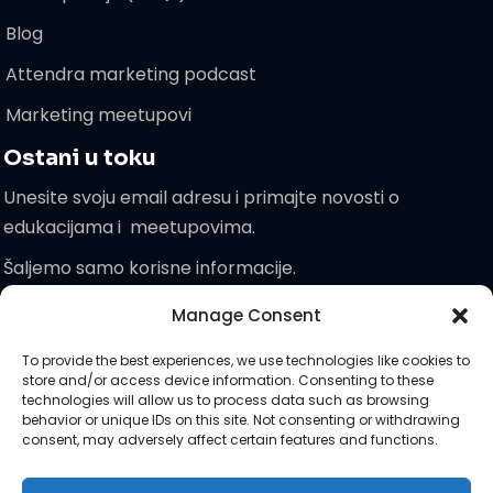
Blog
Attendra marketing podcast
Marketing meetupovi
Ostani u toku
Unesite svoju email adresu i primajte novosti o
edukacijama i meetupovima.
Šaljemo samo korisne informacije.
Manage Consent
Pridružite
To provide the best experiences, we use technologies like cookies to
nam se!
store and/or access device information. Consenting to these
technologies will allow us to process data such as browsing
behavior or unique IDs on this site. Not consenting or withdrawing
consent, may adversely affect certain features and functions.
Zaprati nas na društvenim :)