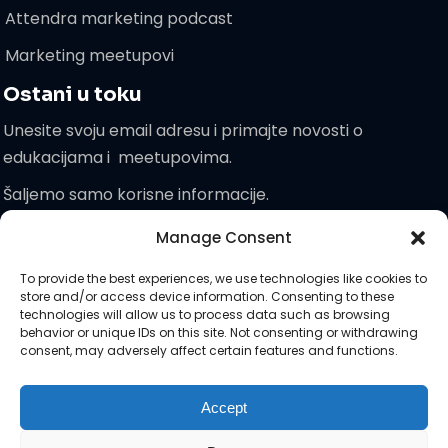
Attendra marketing podcast
Marketing meetupovi
Ostani u toku
Unesite svoju email adresu i primajte novosti o
edukacijama i meetupovima.
Šaljemo samo korisne informacije.
Manage Consent
Pridružite
To provide the best experiences, we use technologies like cookies to
nam se!
store and/or access device information. Consenting to these
technologies will allow us to process data such as browsing
behavior or unique IDs on this site. Not consenting or withdrawing
consent, may adversely affect certain features and functions.
Zaprati nas na društvenim :)
Accept