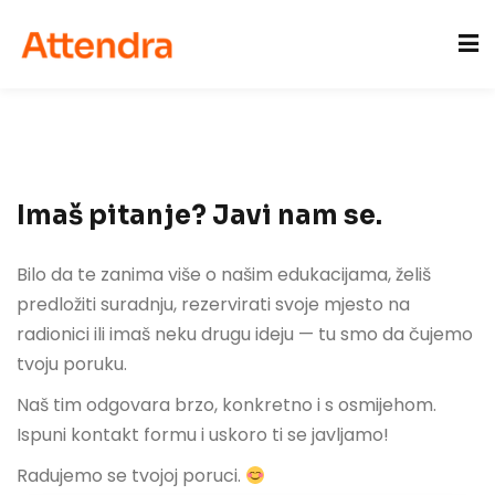
Sign in
Sign up
Sign in
Don’t have an account?
Sign up
acije
Imaš pitanje? Javi nam se.
Bilo da te zanima više o našim edukacijama, želiš
predložiti suradnju, rezervirati svoje mjesto na
radionici ili imaš neku drugu ideju — tu smo da čujemo
tvoju poruku.
Lost your password?
Remember me
Naš tim odgovara brzo, konkretno i s osmijehom.
Ispuni kontakt formu i uskoro ti se javljamo!
Radujemo se tvojoj poruci.