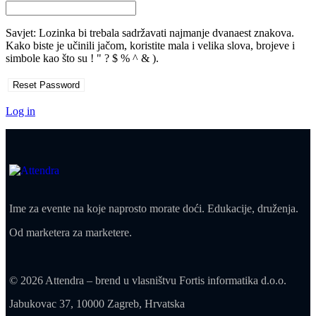
Savjet: Lozinka bi trebala sadržavati najmanje dvanaest znakova.
Kako biste je učinili jačom, koristite mala i velika slova, brojeve i
simbole kao što su ! " ? $ % ^ & ).
Log in
Ime za evente na koje naprosto morate doći. Edukacije, druženja.
Od marketera za marketere.
© 2026 Attendra – brend u vlasništvu Fortis informatika d.o.o.
Jabukovac 37, 10000 Zagreb, Hrvatska